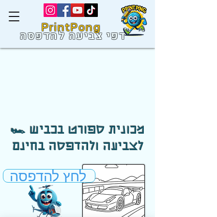
PrintPong
דפי צביעה להדפסה
🏎️ מכונית ספורט בכביש
לצביעה ולהדפסה בחינם
לחץ להדפסה