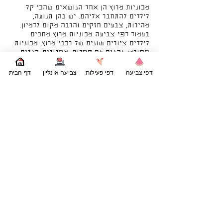
מכוניות מרוץ הן אחד הנושאים שהכי קל
לילדים להתחבר אליהם. יש בהן תנועה,
מהירות, צבעים חזקים והרבה מקום לדמיון.
בעמוד דפי צביעה מכוניות מרוץ מחכים
לילדים ציורים שונים של רכבי מרוץ, מכוניות
ספורט, נהגים עם קסדות, מסלולים, דגלים
משובצים ורגעים קטנים מתוך עולם
המרוצים. כל דף נותן לילדים אפשרות לעצב
דפי צביעה
דפי פעילות
צביעה אונליין
דף הבית
מכונית משלהם ולהחליט איך ייראה המרוץ
שלהם.
אפשר למצוא כאן מכוניות שנוסעות על
מסלול, מכונית שמתקרבת לקו הסיום, רכבי
פורמולה נמוכים ומהירים, מכוניות ספורט
בעיצוב מרשים וגם נהגים קטנים שיושבים
מאחורי ההגה ומוכנים לצאת לדרך. חלק
מהדפים פשוטים ונוחים לצביעה גם לילדים
צעירים, וחלקם כוללים יותר פרטים כמו
גלגלים, פנסים, מספרים, כנפיים אחוריות
וקווי עיצוב על גוף המכונית.
הכיף הגדול בדפי צביעה של מכוניות מרוץ
הוא שאין באמת צבע נכון או לא נכון. אפשר
לצבוע מכונית אדומה עם פסים לבנים,
מכונית כחולה עם גלגלים שחורים, מכונית
צהובה עם מספר גדול על הדלת או רכב