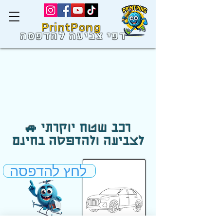
PrintPong
דפי צביעה להדפסה
🚙 רכב שטח יוקרתי
לצביעה ולהדפסה בחינם
לחץ להדפסה