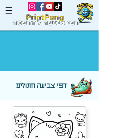
PrintPong
דפי צביעה להדפסה
דפי צביעה חתולים