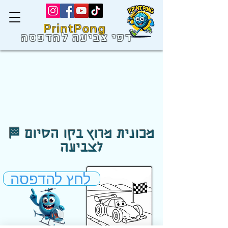
PrintPong
דפי צביעה להדפסה
🏁 מכונית מרוץ בקו הסיום
לצביעה
לחץ להדפסה