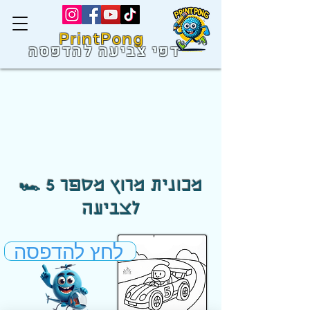
PrintPong
דפי צביעה להדפסה
🏎️ מכונית מרוץ מספר 5
לצביעה
לחץ להדפסה