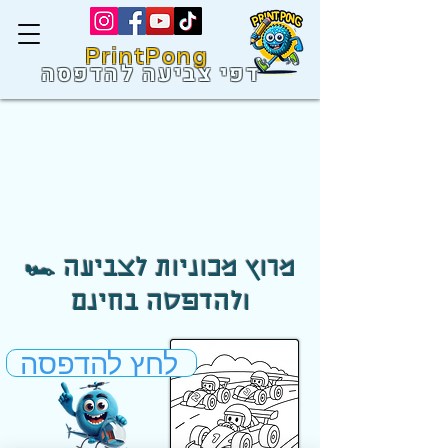
PrintPong
דפי צביעה להדפסה
🏎️ מרוץ מכוניות לצביעה
ולהדפסה בחינם
לחץ להדפסה