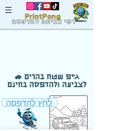
PrintPong
דפי צביעה להדפסה
🚙 ג׳יפ שטח בהרים
לצביעה ולהדפסה בחינם
לחץ להדפסה