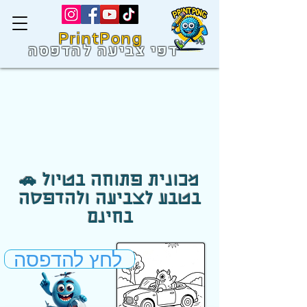
PrintPong
דפי צביעה להדפסה
🚗 מכונית פתוחה בטיול
בטבע לצביעה ולהדפסה
בחינם
לחץ להדפסה