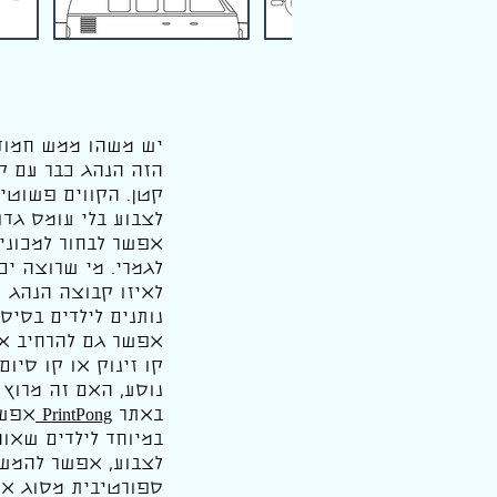
יש משהו ממש חמוד 
הזה הנהג כבר עם ק
קטן. הקווים פשוטים
לצבוע בלי עומס גדו
אפשר לבחור למכונית
לגמרי. מי שרוצה יכ
לאיזו קבוצה הנהג 
נותנים לילדים בסיס
אפשר גם להרחיב את 
קו זינוק או קו סיו
נוסע, האם זה מרוץ 
באתר
PrintPong
אפש
במיוחד לילדים שאוה
לצבוע, אפשר להמש
ספורטיבית מסוג אח