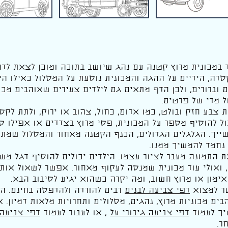
במכונית מרוץ קטנה עם נהג שיושב בתוכה ומוכן לצאת לדר
סדה, הידיים על ההגה והמכונית נוסעת על המסלול כאילו ה
 וברורים, ולכן הדף מתאים גם לילדים צעירים שאוהבים מכונ
ל מדי של פרטים.
 צבע חזק ובולט, כמו אדום, כחול, צהוב או ירוק, ולתת לק
ול להוסיף מספר על המכונית, פסי מרוץ בצדדים או אפילו 
שייך. הגלגלים הגדולים, הכנף הקטנה מאחור והמסלול שמתח
 נחמד להמשיך ממנו.
התמונה מעבר לציור עצמו. הילדים יכולים להוסיף דגל משו
ם, ואולי עוד מכונית שמנסה לעקוף מאחור. אפשר לשאול אות
אימון או מרוץ חשוב, ומה יקרה כשהוא יגיע לסיבוב הבא.
ר למצוא
דפי צביעה לבנים
רבים להורדה ולהדפסה בחינם. ה
בים מכוניות מרוץ, נהגים, מסלולים ותחרויות מלאות דמיון. 
יך לעמוד
דפי צביעה גיבורי על
, או לעבור לעמוד
דפי צביעה 
ר.