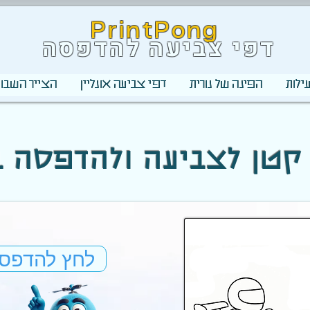
PrintPong
דפי צביעה להדפסה
ילות
הפינה של נורית
דפי צביעה אונליין
הצייר השבוע
רוץ קטן לצביעה ולהדפסה 
לחץ להדפס