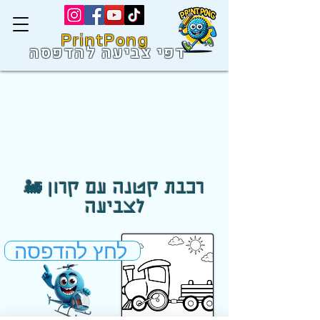
PrintPong
דפי צביעה להדפסה
🚂 רכבת קטנה עם קרון
לצביעה
לחץ להדפסה