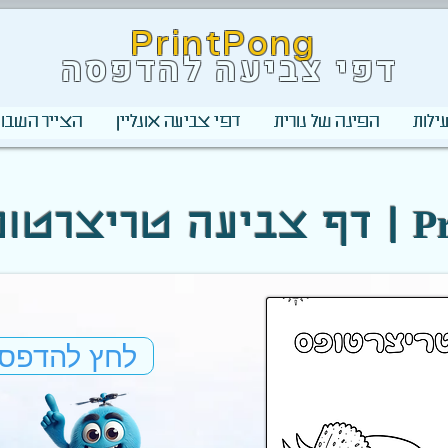
PrintPong
דפי צביעה להדפסה
ילות
הפינה של נורית
דפי צביעה אונליין
הצייר השבוע
 | PrintPong
לחץ להדפס