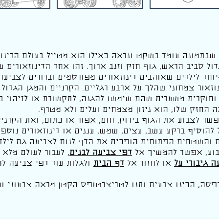
בתמונה עומד בשקט ונראה כאילו הוא מטייל בעולם הדינוזא
דול סביב הראש, גוף חזק וזנב ארוך. זהו אחד הדינוזאורים ש
וחד לילדים שאוהבים דינוזאורים מפורסמים וברורים לצביעה.
זאור צמחוני שהלך על ארבע רגליים. הקרניים והמגן הגדול ש
וחוקרים משערים שהם שימשו להגנה, לתקשורת או לזיהוי ב
 החזק שלו, הוא ניזון מצמחים ועלים ולא מטרף.
ר לצבוע את הגוף בירוק, חום, אפור או כתום, ואת הקרניים
ל להוסיף ברקע עשב, עצים, שמש, עננים או דינוזאורים נוספ
ים והשטחים הפתוחים הופכים את הדף לנוח לצביעה גם לילדי
בוע, אפשר להמשיך אל
דפי צביעה לבנים
, לעבור לעולם מלא 
ה גיבורי על
או לחזור אל
דף הבית
ולגלות עוד דפי צביעה ל
פסה, הכינו צבעים ותנו לטריצרטופס הקטן מראה צבעוני ומ