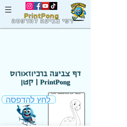
PrintPong
דפי צביעה להדפסה
דף צביעה ברכיוזאורוס
קטן | PrintPong
לחץ להדפסה