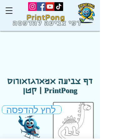
PrintPong
דפי צביעה להדפסה
דף צביעה אמארגזאורוס
קטן | PrintPong
לחץ להדפסה