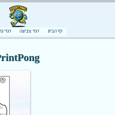
דף הבית
דפי צביעה
דפי פע
דף צביעה טירנוזאורוס שואג |