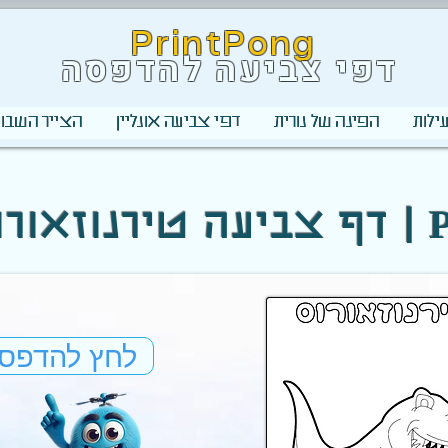
PrintPong
דפי צביעה להדפסה
ילות
הפינה של נורית
דפי צביעה אונליין
הצייר השבוע
 PrintPong
לחץ להדפס