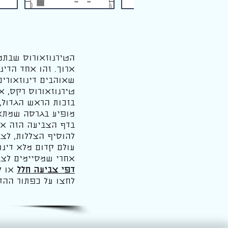
הטירנוזאורוס שבתמו
ארוך. זהו אחד הדינ
שאוהבים דינוזאורים
טירנוזאורוס רקס, או
בזכות הראש הגדול,
מופיע בגרסה שמתאי
בדף הצביעה הזה אפש
להוסיף הצללות, לצב
עולם קדום מלא דינו
אחרי שמסיימים לצ
דפי צביעה חלל
או ל
לחצו על כפתור ההד