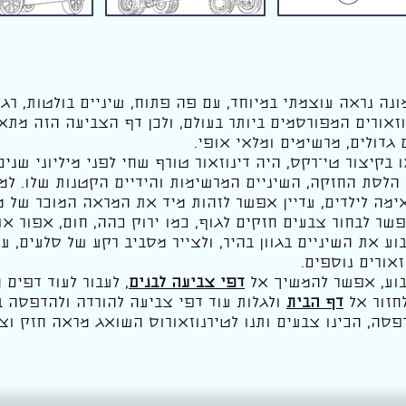
נה נראה עוצמתי במיוחד, עם פה פתוח, שיניים בולטות, רגלי
וזאורים המפורסמים ביותר בעולם, ולכן דף הצביעה הזה מתאי
 גדולים, מרשימים ומלאי אופי.
 בקיצור טי־רקס, היה דינוזאור טורף שחי לפני מיליוני שנים
 הלסת החזקה, השיניים המרשימות והידיים הקטנות שלו. למ
מה לילדים, עדיין אפשר לזהות מיד את המראה המוכר של מל
ר לבחור צבעים חזקים לגוף, כמו ירוק כהה, חום, אפור או
וע את השיניים בגוון בהיר, ולצייר מסביב רקע של סלעים, ע
זאורים נוספים.
בוע, אפשר להמשיך אל
דפי צביעה לבנים
, לעבור לעוד דפים 
חזור אל
דף הבית
ולגלות עוד דפי צביעה להורדה ולהדפסה ב
פסה, הכינו צבעים ותנו לטירנוזאורוס השואג מראה חזק וצ