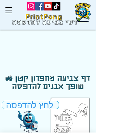
PrintPong
דפי צביעה להדפסה
🚜 דף צביעה מחפרון קטן
שופך אבנים להדפסה
לחץ להדפסה