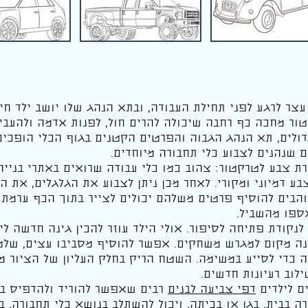
צר לרגע לפני תחילת העבודה, ובתא הנהג שלו יושב ילד חי
טור מחכה כף רחבה שיכולה להרים חול, לפנות אדמה ולהעבי
דולים, תא הנהג הגבוה והפרטים הקטנים בגוף הכלי הופכים
ם שנהנים לצבוע כלי תחבורה מיוחדים.
 צבע לטרקטור: צהוב כמו כלי עבודה שרואים באתרי בנייה,
ע דמיוני ומקורי. לאחר מכן ניתן לצבוע את הגלגלים, את 
הבים להוסיף פרטים משלהם יכולים לצייר בתוך הכף ערמת ח
ספו מהשביל.
לנקודת פתיחה לסיפור. אולי הילד עוזר להכין גינה חדשה לי
ה מקום למגרש משחקים. אפשר להוסיף מסביבו עצים, שלטי
 כדי לסייע במשימה. השטח הריק בחלק העליון של הציור מ
ילוב רעיונות חדשים.
ם לילדים
דפי צביעה לבנים
רבים שאפשר להוריד ולהדפיס בח
ה בבית, בגן או בכיתה, ויכול להשתלב בנושא כלי תחבורה, בנ