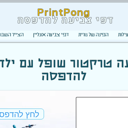
PrintPong
דפי צביעה להדפסה
ילות
הפינה של נורית
דפי צביעה אונליין
הצייר השבוע
להדפסה
לחץ להדפס