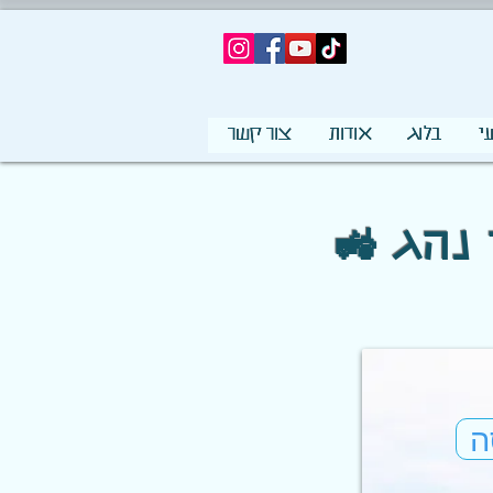
י
בלוג
אודות
צור קשר
🚜 דף צביעה טרקטור שופל עם ילד נהג
ה