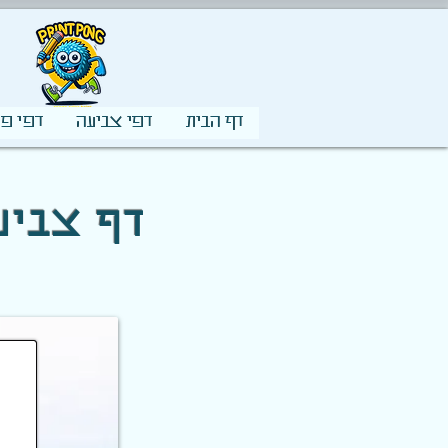
דף הבית
דפי צביעה
דפי פע