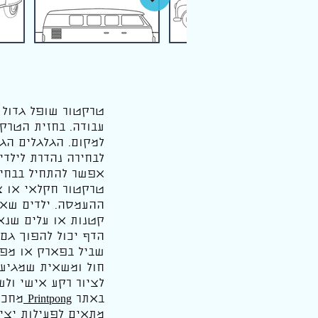
טרקטור שופל גדול ע
עבודה. בחזית הטרק
למקום. הגלגלים הג
לבחירה נהדרת לילדי
אפשר להתחיל בבחירת
טרקטור חקלאי או צב
ההעמסה. ילדים שאו
קטנות או עלים שנא
הדף יכול להפוך גם 
שביל בפארק או מפנ
חול ומשאית שמגיעה
לציור רקע אישי ולש
באתר
Printpong
מחכי
מתאים לפעילות יציר