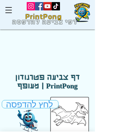
PrintPong
דפי צביעה להדפסה
דף צביעה פטרנודון
מעופף | PrintPong
לחץ להדפסה