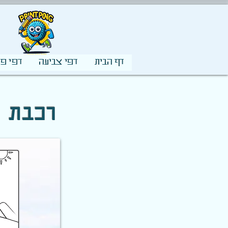
דף הבית
דפי צביעה
דפי פע
🚆 רכב