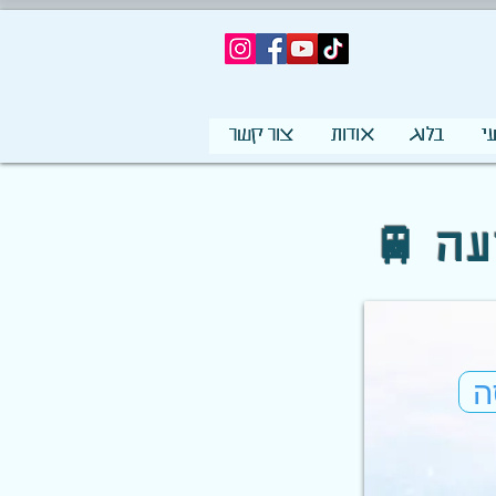
י
בלוג
אודות
צור קשר
עה
ה