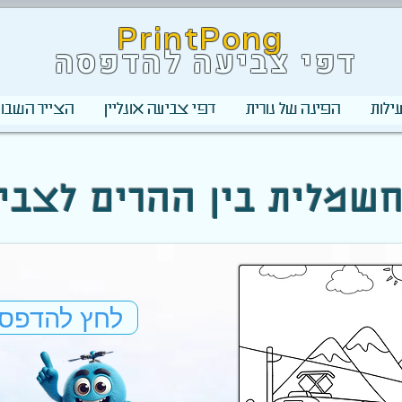
PrintPong
דפי צביעה להדפסה
ילות
הפינה של נורית
דפי צביעה אונליין
הצייר השבוע
ת חשמלית בין ההרים לצבי
לחץ להדפס