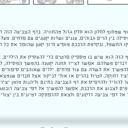
וף שמחוץ לחלון הוא חלק גדול מהחוויה. בדף הצביעה הזה 
ילה בין הרים גבוהים, עננים ושדות קטנים עם פרחים. מעל
קו החשמל, ובקדמת הרכבת מופיע חיוך קטן שהופך את כל הת
 הזה הוא שיש בו מספיק פרטים כדי להעסיק את הילדים, א
דברים משלהם. אפשר לצייר תחנה קטנה בהמשך המסילה, לה
המשיך את השדה עם עוד פרחים. ילדים שאוהבים סיפורים י
עיר רחוקה, לטיול בהרים או אולי לביקור אצל חברים שנמצא
להוריד ולהדפיס את דף הצביעה בחינם וליהנות מזמן יצירה 
מים לצבוע את הרכבת, אפשר להמשיך אל דפי צביעה רובוטים
 אל דפי צביעה דרקונים ולצאת להרפתקה דמיונית בין יצורי