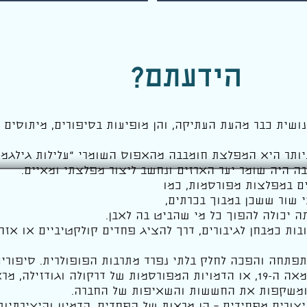
הידעתם?
ושית כבר מהעת העתיקה, והן מופיעות בסיפורים, מיתוסים ו
ותר היא המפלצת חומבבה מהאפוס השומרי "
עלילות גילגמ
ה היה שומר יער הארזים ונחשב ליצור מפלצתי ומאיים.
ים במפלצות מפורסמות, כמו
 שור ששכן במבוך בכרתים,
ה יכולה להפוך כל מי שהביט בה לאבן.
ות כמבחן לגיבורים, דרך להציג פחדים קולקטיביים או אזהר
פתחה והפכה לחלק בלתי נפרד מתרבות הפופולרית. סיפורים
"פרנקנשטיין" של מרי שלי במאה ה-19, או הדמויות המפורסמות של דרקולה וגודזיל
ומשקפות את החששות והשאיפות של החברה.