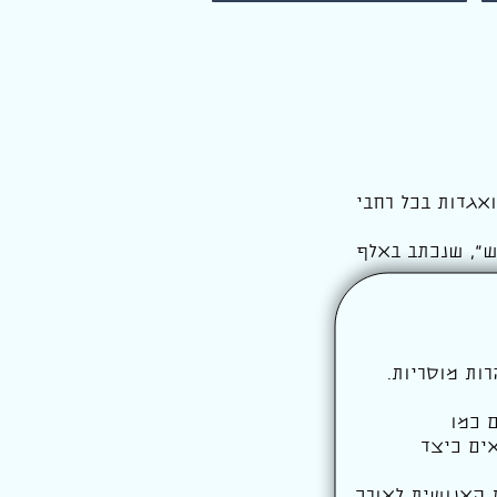
אגדות בכל רחבי
ש
", שנכתב באלף
ות מוסריות.
 כמו
ה, מראים כיצד