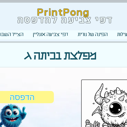
PrintPong
דפי צביעה להדפסה
ילות
הפינה של נורית
דפי צביעה אונליין
הצייר השבוע
מפלצת בכיתה ג
הדפסה