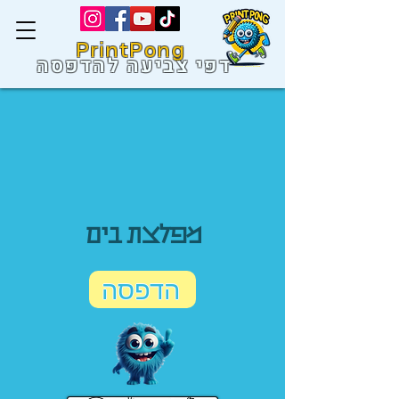
PrintPong
דפי צביעה להדפסה
מפלצת בים
הדפסה