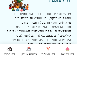
הידעתם?
מפלצות ליוו את התרבות האנושית כבר
מהעת העתיקה, והן מופיעות בסיפורים,
מיתוסים ואגדות בכל רחבי העולם.
אחת הדוגמאות המוקדמות ביותר היא
המפלצת חומבבה מהאפוס השומרי "
עלילות
גילגמש
", שנכתב באלף השלישי לפני
הספירה. חומבבה היה שומר יער הארזים
ונחשב ליצור מפלצתי ומאיים.
מיתוסים יווניים גם הם מלאים במפלצות
מפורסמות, כמו
דפי צביעה
דפי פעילות
צביעה אונליין
דף הבית
המינוטאורוס – חצי אדם חצי שור ששכן
במבוך בכרתים,
או מדוזה מהגורגונות, שהייתה יכולה להפוך
כל מי שהביט בה לאבן.
המפלצות שימשו לעיתים קרובות כמבחן
לגיבורים, דרך להציג פחדים קולקטיביים או
אזהרות מוסריות.
עם השנים, דמות המפלצת התפתחה והפכה
לחלק בלתי נפרד מתרבות הפופולרית.
סיפורים כמו "פרנקנשטיין" של מרי שלי
במאה ה-19, או הדמויות המפורסמות של