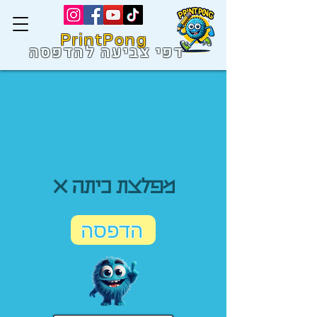
PrintPong
דפי צביעה להדפסה
מפלצת כיתה א
הדפסה