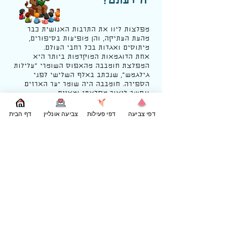
הידעתם?
מפלצות ליוו את התרבות האנושית כבר
מהעת העתיקה, והן מופיעות בסיפורים,
מיתוסים ואגדות בכל רחבי העולם.
אחת הדוגמאות המוקדמות ביותר היא
המפלצת חומבבה מהאפוס השומרי "
עלילות
גילגמש
", שנכתב באלף השלישי לפני
הספירה. חומבבה היה שומר יער הארזים
ונחשב ליצור מפלצתי ומאיים.
מיתוסים יווניים גם הם מלאים במפלצות
מפורסמות, כמו
דפי צביעה
דפי פעילות
צביעה אונליין
דף הבית
המינוטאורוס – חצי אדם חצי שור ששכן
במבוך בכרתים,
או מדוזה מהגורגונות, שהייתה יכולה להפוך
כל מי שהביט בה לאבן.
המפלצות שימשו לעיתים קרובות כמבחן
לגיבורים, דרך להציג פחדים קולקטיביים או
אזהרות מוסריות.
עם השנים, דמות המפלצת התפתחה והפכה
לחלק בלתי נפרד מתרבות הפופולרית.
סיפורים כמו "פרנקנשטיין" של מרי שלי
במאה ה-19, או הדמויות המפורסמות של