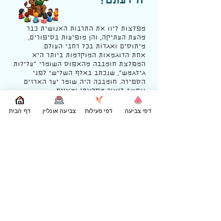
הידעתם?
מפלצות ליוו את התרבות האנושית כבר
מהעת העתיקה, והן מופיעות בסיפורים,
מיתוסים ואגדות בכל רחבי העולם.
אחת הדוגמאות המוקדמות ביותר היא
המפלצת חומבבה מהאפוס השומרי "
עלילות
גילגמש
", שנכתב באלף השלישי לפני
הספירה. חומבבה היה שומר יער הארזים
ונחשב ליצור מפלצתי ומאיים.
מיתוסים יווניים גם הם מלאים במפלצות
מפורסמות, כמו
דפי צביעה
דפי פעילות
צביעה אונליין
דף הבית
המינוטאורוס – חצי אדם חצי שור ששכן
במבוך בכרתים,
או מדוזה מהגורגונות, שהייתה יכולה להפוך
כל מי שהביט בה לאבן.
המפלצות שימשו לעיתים קרובות כמבחן
לגיבורים, דרך להציג פחדים קולקטיביים או
אזהרות מוסריות.
עם השנים, דמות המפלצת התפתחה והפכה
לחלק בלתי נפרד מתרבות הפופולרית.
סיפורים כמו "פרנקנשטיין" של מרי שלי
במאה ה-19, או הדמויות המפורסמות של