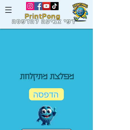
PrintPong
דפי צביעה להדפסה
מפלצת מתקלחת
הדפסה