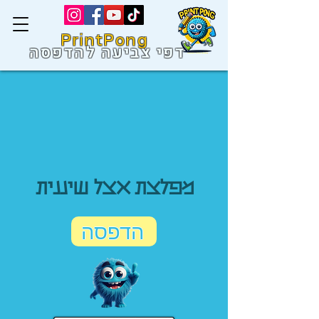
PrintPong
דפי צביעה להדפסה
מפלצת אצל שיננית
הדפסה