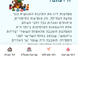
הידעתם?
מפלצות ליוו את התרבות האנושית כבר
מהעת העתיקה, והן מופיעות בסיפורים,
מיתוסים ואגדות בכל רחבי העולם.
אחת הדוגמאות המוקדמות ביותר היא
המפלצת חומבבה מהאפוס השומרי "
עלילות
גילגמש
", שנכתב באלף השלישי לפני
הספירה. חומבבה היה שומר יער הארזים
ונחשב ליצור מפלצתי ומאיים.
מיתוסים יווניים גם הם מלאים במפלצות
מפורסמות, כמו
דפי צביעה
דפי פעילות
צביעה אונליין
דף הבית
המינוטאורוס – חצי אדם חצי שור ששכן
במבוך בכרתים,
או מדוזה מהגורגונות, שהייתה יכולה להפוך
כל מי שהביט בה לאבן.
המפלצות שימשו לעיתים קרובות כמבחן
לגיבורים, דרך להציג פחדים קולקטיביים או
אזהרות מוסריות.
עם השנים, דמות המפלצת התפתחה והפכה
לחלק בלתי נפרד מתרבות הפופולרית.
סיפורים כמו "פרנקנשטיין" של מרי שלי
במאה ה-19, או הדמויות המפורסמות של