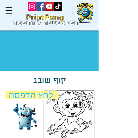
PrintPong
דפי צביעה להדפסה
קוף שובב
לחץ הדפסה