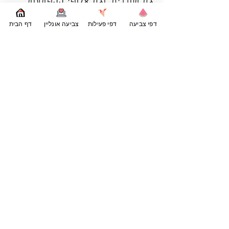
גם שובבים, וגם אלופי ההפתעות.
בתמונה כאן הוא נראה רגוע, אבל מי
דפי צביעה
דפי פעילות
צביעה אונליין
דף הבית
יודע... אולי הוא מתכנן את הגניבה
הבאה?
אם הקוף השובב הזה הצליח להצחיק
אתכם, זו רק ההתחלה. ב־
PrintPong
מחכים עוד המון
ד
פי צביעה חיות
להורדה ולהדפסה בחינם — כאלה עם
חיות מצחיקות, חיות סקרניות וחיות
שאי אפשר להישאר אדישים אליהן.
אפשר להמשיך מכאן אל
דפי צביעה
חיות בר
או אפשר לבחור דפים של
כלבים
ו
חתולים
. כל דף הוא הזדמנות
לעוד רגע קטן של צבע, דמיון והנאה.
PrintPong
דפי צביעה להדפסה