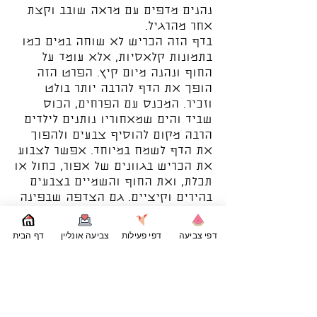
נהנים מדפים עם מראה שובב וקצת
אחר מהרגיל.
בדף הזה הכריש לא שוחה במים כמו
בתמונות קלאסיות, אלא עומד על
החוף ונהנה מיום קיץ. הפרט הזה
הופך את הדף להרבה יותר בולט
וזכיר. המכנס עם הפרחים, הכוס
שביד והים שמאחוריו נותנים לילדים
הרבה מקום להוסיף צבעים ולהפוך
את הדף לשמח במיוחד. אפשר לצבוע
את הכריש בגוונים של אפור, כחול או
תכלת, ואת החוף והשמיים בצבעים
בהירים וקיציים. גם הצדפה שבפינה
והשמש למעלה מוסיפות עוד פרטים
קטנים שכיף לצבוע.
דפי צביעה
דפי פעילות
צביעה אונליין
דף הבית
דפי צביעה של חיות ים לא חייבים
תמיד להיות רק על קרקעית הים או על
שחייה במים. לפעמים דווקא ציור עם
טוויסט מצחיק יוצר עניין גדול יותר
וגורם לילדים לרצות לשבת ולצבוע.