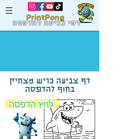
PrintPong
דפי צביעה להדפסה
דף צביעה כריש מצחיק
בחוף להדפסה
לחץ הדפסה