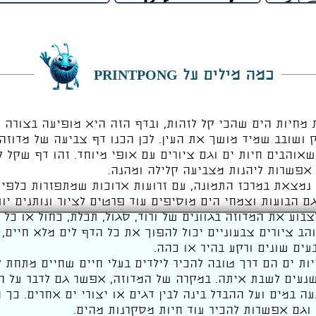
כמה מילים על PRINTPONG
מחיות הים שהכי קל לזהות, ובדף הזה היא מופיעה בצורה
ושובב שמיד מושך את העין. לכן הכנו דף צביעה של מדוזה
אוהבים חיות ים וגם ציורים עם אופי מיוחד. זהו דף שקל ל
ם אפשרות ליהנות מצביעה קלילה ומהנה.
נמצאת במרכז התמונה, עם זרועות ארוכות שמתפזרות כלפי 
ם הבועות וצמחי הים מוסיפים עוד פרטים לציור ונותנים יות
בוע את המדוזה בגוונים של ורוד, סגול, תכלת, כחול או כל
הב ציורים צבעוניים יכול להפוך את כל הדף לים מלא חיים,
עים שונים ורקע בהיר או כהה.
ות ים הם דרך טובה להכיר לילדים בעלי חיים שחיים מתחת ל
נעים לשבת איתה. במקרה של המדוזה, אפשר גם לדבר על ה
ה במים ועל ההבדל בינה לבין דגים או יצורי ים אחרים. כך 
וגם אפשרות להכיר עוד חיות מסקרנות מהים.