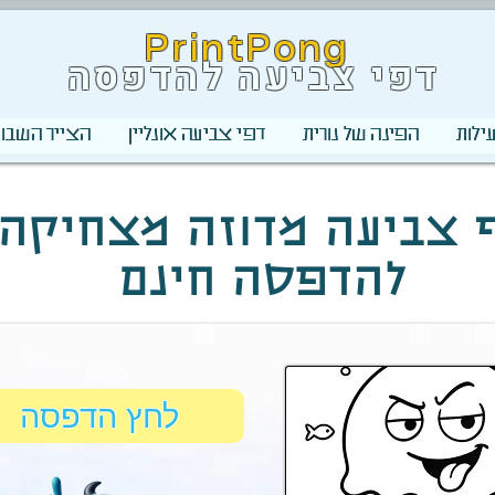
PrintPong
דפי צביעה להדפסה
ילות
הפינה של נורית
דפי צביעה אונליין
הצייר השבוע
 צביעה מדוזה מצחיקה
להדפסה חינם
לחץ הדפסה