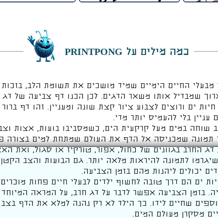
כמה מילים על PRINTPONG
מבעלי החיים הימיים שמיד מושכים את תשומת הלב, בזכות 
וך שמבדיל אותו משאר הדגים. לכן הכנו דף צביעה של דג 
יות ים ורוצים לצבוע ציור קצת שונה ומעניין. זהו דף ברור ו
עניין בלי להעמיס יותר מדי.
 שוחה במים מעל קרקעית הים, כשמסביבו בועות, אצות וצב 
ר תמונה שמכניסה אל הדף את העולם שמתחת למים בצורה פ
ג החרב בגוונים של כחול, אפור, טורקיז או סגול, ואת הא
יגרמו לתמונה להיראות מלאה יותר. גם הבועות והצב הקטן 
ים יכולים ליהנות מהם בזמן הצביעה.
ות ים הם דרך טובה לחשוף ילדים לבעלי חיים פחות מוכרים,
. בזמן הצביעה אפשר לדבר על דג חרב, על המראה המיוחד ש
נוספים שחיים לידו. כך הילד לא רק נהנה למלא את הדף בצב
ים מסקרן מעולם המים.