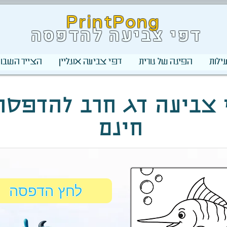
PrintPong
דפי צביעה להדפסה
ילות
הפינה של נורית
דפי צביעה אונליין
הצייר השבוע
 צביעה דג חרב להדפסה
חינם
לחץ הדפסה