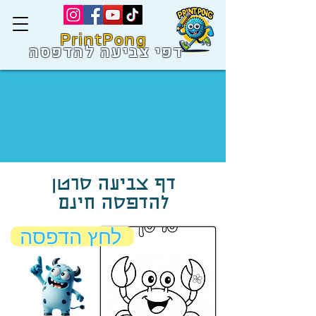
PrintPong
דפי צביעה להדפסה
דף צביעה סרטן
להדפסה חינם
לחץ הדפסה