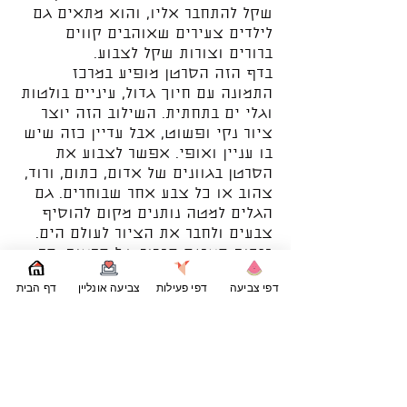
שקל להתחבר אליו, והוא מתאים גם
לילדים צעירים שאוהבים קווים
ברורים וצורות שקל לצבוע.
בדף הזה הסרטן מופיע במרכז
התמונה עם חיוך גדול, עיניים בולטות
וגלי ים בתחתית. השילוב הזה יוצר
ציור נקי ופשוט, אבל עדיין כזה שיש
בו עניין ואופי. אפשר לצבוע את
הסרטן בגוונים של אדום, כתום, ורוד,
צהוב או כל צבע אחר שבוחרים. גם
הגלים למטה נותנים מקום להוסיף
צבעים ולחבר את הציור לעולם הים.
בזכות המבנה הברור של הדמות, הדף
מתאים מאוד לצביעה רגועה וקלה.
דפי צביעה
דפי פעילות
צביעה אונליין
דף הבית
דפי צביעה של חיות ים הם דרך טובה
להכיר לילדים עוד יצורים שחיים ליד
הים ובתוכו, דרך פעילות פשוטה
שנעים לשבת איתה. בזמן הצביעה
אפשר לדבר על סרטנים, על הצבתות
שלהם, על החוף ועל עוד חיות ים