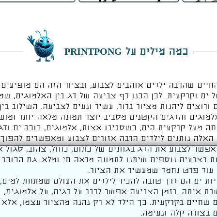
כמה מילים על PRINTPONG
חיים שהרבה ילדים אוהבים לצבוע, ובציור הזה הם מופיעים 
ל ים וקרקעית. לכן הכנו דף צביעה של דג בין האלמוגים, שמ
ורוצים ליהנות מציור ברור, עשיר ונעים לצביעה. השילוב בין
למוגים והדגים הקטנים מסביב יוצר תמונה מלאה יותר ומושכ
ה מעל קרקעית הים, כשסביבו אצות, אלמוגים, כוכב ים ודג
האלה נותנים לילדים הרבה אזורים לצבוע ומאפשרים להפוך
אפשר לצבוע את הדג בגוונים של כתום, כחול, צהוב, סגול או
 בצבעים נוספים שיתנו לתמונה מראה חי ומלא. גם הכוכב 
עוד פרט נחמד שמעשיר את הציור.
ות ים הם דרך טובה להכיר לילדים את העולם שמתחת למים, 
 איתה. בזמן הצביעה אפשר לדבר על דגים, על אלמוגים, ע
ם שחיים בקרקעית. כך הילד לא רק נהנה מהציור עצמו, אלא
 בצורה קלה ונעימה.