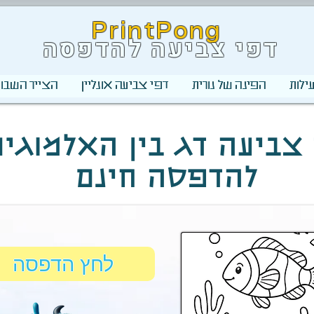
PrintPong
דפי צביעה להדפסה
ילות
הפינה של נורית
דפי צביעה אונליין
הצייר השבוע
צביעה דג בין האלמוגים
להדפסה חינם
לחץ הדפסה