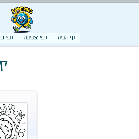
דף הבית
דפי צביעה
דפי פע
קו