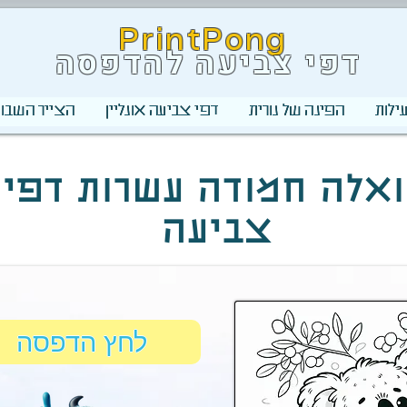
PrintPong
דפי צביעה להדפסה
ילות
הפינה של נורית
דפי צביעה אונליין
הצייר השבוע
אלה חמודה עשרות דפי
צביעה
לחץ הדפסה