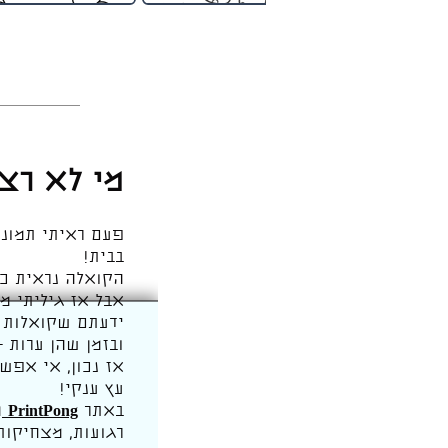
מי לא רצ
פעם ראיתי תמונה
בבית!
הקואלה נראית כל
אבל אז גיליתי מש
ידעתם שקואלות מבלו
ובזמן שהן ערות 
אז נכון, אי אפש
עץ ענקי!
באתר
PrintPong
מ
רגועות, מצחיקו