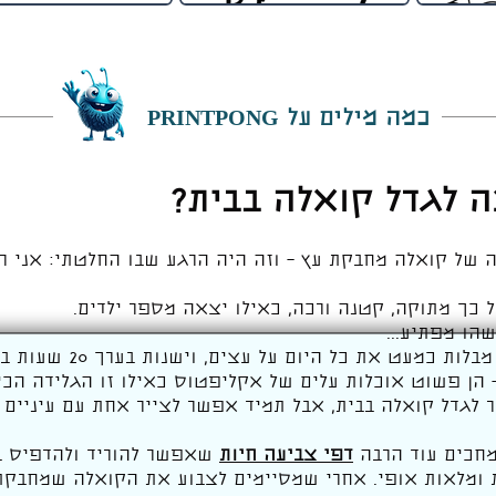
כמה מילים על PRINTPONG
ה לגדל קואלה בבית?
 של קואלה מחבקת עץ – וזה היה הרגע שבו החלטתי: אני 
 כך מתוקה, קטנה ורכה, כאילו יצאה מספר ילדים.
הו מפתיע...
ת כמעט את כל היום על עצים, וישנות בערך 20 שעות ביממה?
– הן פשוט אוכלות עלים של אקליפטוס כאילו זו הגלידה הכי
ר לגדל קואלה בבית, אבל תמיד אפשר לצייר אחת עם עיניים ג
חכים עוד הרבה
דפי צביעה חיות
שאפשר להוריד ולהדפיס בח
ת ומלאות אופי. אחרי שמסיימים לצבוע את הקואלה שמחבקת