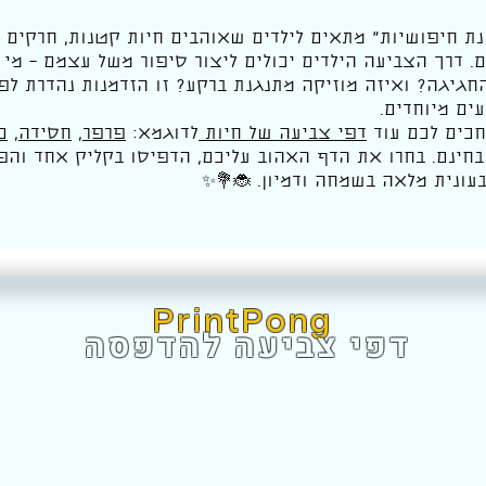
ת חיפושיות” מתאים לילדים שאוהבים חיות קטנות, חרקים 
ים. דרך הצביעה הילדים יכולים ליצור סיפור משל עצמם – מי
גיגה? ואיזה מוזיקה מתנגנת ברקע? זו הזדמנות נהדרת לפת
עים מיוחדים.
כים לכם עוד
דפי צביעה של חיו
ת
לדוגמא:
פרפר
,
חסידה
,
כ
חינם. בחרו את הדף האהוב עליכם, הדפיסו בקליק אחד והפ
עונית מלאה בשמחה ודמיון. 🐞💐✨
PrintPong
דפי צביעה להדפסה