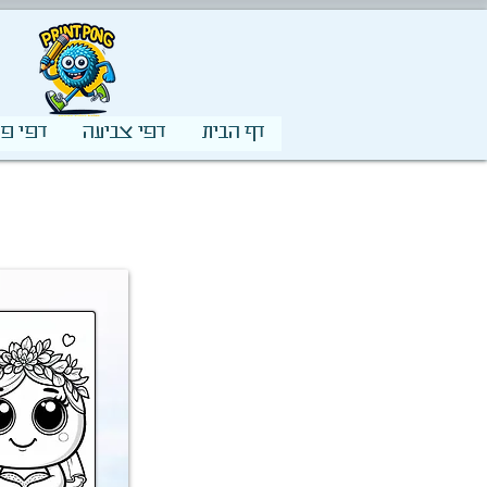
דף הבית
דפי צביעה
דפי פע