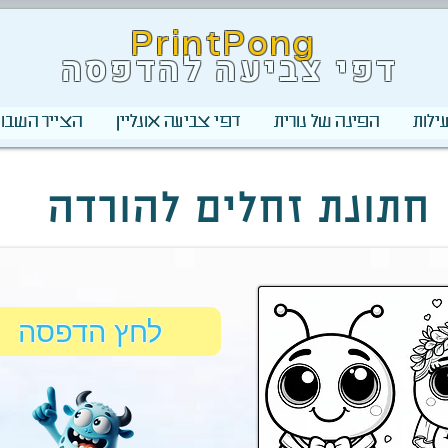
PrintPong
דפי צביעה להדפסה
ילות
הפינה של נורית
דפי צביעה אונליין
הצייר השבוע
חתונת זחלים להורדה
לחץ הדפסה