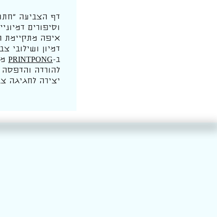
דף הצביעה “חתונ
וסיפורים דמיוני
איפה מתקיימת הח
דמיון ושילובי צב
ב-
PRINTPONG
מח
להורדה והדפסה ב
יצירה לחגיגה צב