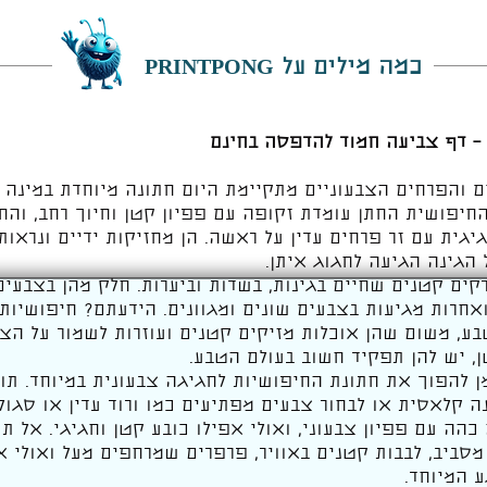
כמה מילים על PRINTPONG
– דף צביעה חמוד להדפסה בחינם
ים והפרחים הצבעוניים מתקיימת היום חתונה מיוחדת במינה 
החיפושית החתן עומדת זקופה עם פפיון קטן וחיוך רחב, וה
גית עם זר פרחים עדין על ראשה. הן מחזיקות ידיים ונראו
 הגינה הגיעה לחגוג איתן.
קים קטנים שחיים בגינות, בשדות וביערות. חלק מהן בצבעי
ואחרות מגיעות בצבעים שונים ומגוונים. הידעתם? חיפושיות
בע, משום שהן אוכלות מזיקים קטנים ועוזרות לשמור על הצמ
ן, יש להן תפקיד חשוב בעולם הטבע.
ן להפוך את חתונת החיפושיות לחגיגה צבעונית במיוחד. תו
 קלאסית או לבחור צבעים מפתיעים כמו ורוד עדין או סגול 
 כהה עם פפיון צבעוני, ואולי אפילו כובע קטן וחגיגי. אל ת
מסביב, לבבות קטנים באוויר, פרפרים שמרחפים מעל ואולי 
 המיוחד.