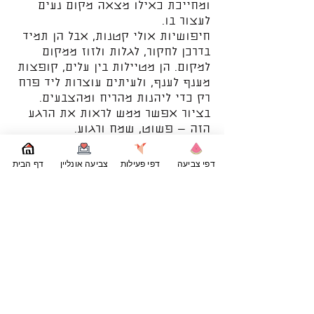
ומחייכת כאילו מצאה מקום נעים
לעצור בו.
חיפושיות אולי קטנות, אבל הן תמיד
בדרכן לחקור, לגלות ולזוז ממקום
למקום. הן מטיילות בין עלים, קופצות
מענף לענף, ולעיתים עוצרות ליד פרח
רק כדי ליהנות מהריח ומהצבעים.
בציור אפשר ממש לראות את הרגע
הזה — פשוט, שמח ורגוע.
ועכשיו הגיע תורכם להוסיף צבעים!
תוכלו לצבוע את הפרח בגוונים
דפי צביעה
דפי פעילות
צביעה אונליין
דף הבית
בהירים, לתת לחיפושית צבע מיוחד
משלכם, ולהוסיף ברקע עוד עלים או
פרחים כדי ליצור לה עולם קטן
וצבעוני.
זה דף מושלם לפעילות קצרה וכיפית
שאפשר לעשות בכל זמן.
מי שנהנה מהחיפושית הקטנה הזו,
יכול להמשיך מכאן לעוד דפים
מקסימים ב־
PrintPong
. באתר מחכים