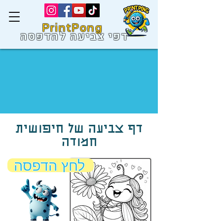
PrintPong
דפי צביעה להדפסה
דף צביעה של חיפושית
חמודה
לחץ הדפסה