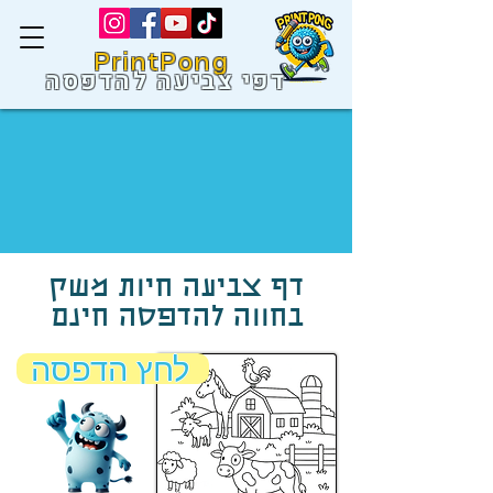
PrintPong
דפי צביעה להדפסה
דף צביעה חיות משק
בחווה להדפסה חינם
לחץ הדפסה