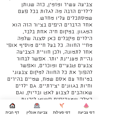
צביעה עשיר ומזמין, כזה שנותן
לילדים הרבה מה לגלות בכל פעם
שמסתכלים עליו מחדש.
אחד הדברים היפים בציור הזה הוא
המגוון. במקום חיה אחת בלבד,
הילדים מקבלים כאן סצנה שלמה
מחיי החווה. כל בעל חיים מוסיף אופי
אחר לתמונה, ולכן חוויית הצביעה
נהיית מעניינת יותר. אפשר לבחור
צבעים טבעיים ומוכרים, ואפשר
להפוך את כל החווה למקום צבעוני
במיוחד עם אסם שמח, שמיים בהירים
וחיות בגוונים יצירתיים. גם ילדים
שאוהבים לצבוע לאט ובדיוק, וגם
כאלה שמעדיפים פשוט ליהנות
ולמלא את הדף בצבע, ימצאו כאן
דפי צביעה
דפי פעילות
צביעה אונליין
דף הבית
הרבה מקום לביטוי אישי.
מעבר לצביעה עצמה, הדף הזה פותח
גם אפשרות לשיחה ולדמיון. אפשר
לשאול את הילדים אילו חיות הם