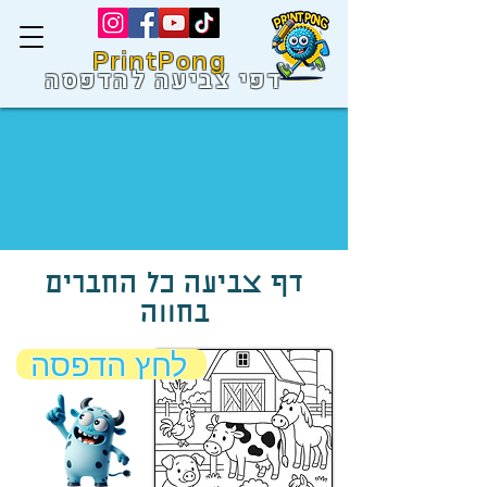
PrintPong
דפי צביעה להדפסה
דף צביעה כל החברים
בחווה
לחץ הדפסה