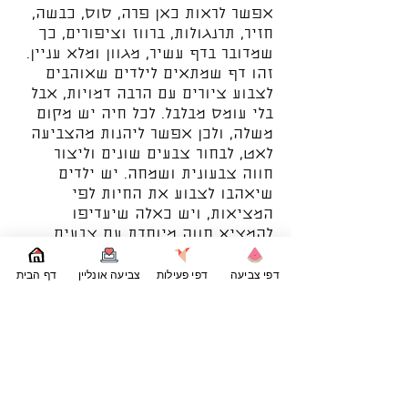
אפשר לראות כאן פרה, סוס, כבשה,
חזיר, תרנגולות, ברווז וציפורים, כך
שמדובר בדף עשיר, מגוון ומלא עניין.
זהו דף שמתאים לילדים שאוהבים
לצבוע ציורים עם הרבה דמויות, אבל
בלי עומס מבלבל. לכל חיה יש מקום
משלה, ולכן אפשר ליהנות מהצביעה
לאט, לבחור צבעים שונים וליצור
חווה צבעונית ושמחה. יש ילדים
שיאהבו לצבוע את החיות לפי
המציאות, ויש כאלה שיעדיפו
להמציא חווה מיוחדת עם צבעים
מפתיעים. שתי הדרכים נהדרות, כי
העיקר הוא ההנאה, היצירה והביטוי
דפי צביעה
דפי פעילות
צביעה אונליין
דף הבית
האישי.
דף צביעה כזה יכול גם לעזור לילדים
להכיר טוב יותר את עולם החווה. תוך
כדי הצביעה אפשר לשאול אילו חיות
גרות בחווה, מי מהן יודעת לעוף, מי
אומרת געייה, ומי חיה ליד האסם. כך