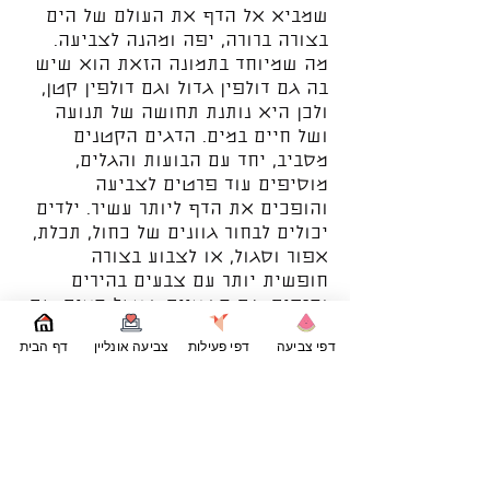
שמביא אל הדף את העולם של הים
בצורה ברורה, יפה ומהנה לצביעה.
מה שמיוחד בתמונה הזאת הוא שיש
בה גם דולפין גדול וגם דולפין קטן,
ולכן היא נותנת תחושה של תנועה
ושל חיים במים. הדגים הקטנים
מסביב, יחד עם הבועות והגלים,
מוסיפים עוד פרטים לצביעה
והופכים את הדף ליותר עשיר. ילדים
יכולים לבחור גוונים של כחול, תכלת,
אפור וסגול, או לצבוע בצורה
חופשית יותר עם צבעים בהירים
וחזקים. גם השמיים שמעל המים, עם
הירח והכוכבים, מוסיפים עוד מקומות
דפי צביעה
דפי פעילות
צביעה אונליין
דף הבית
יפים להכניס אליהם צבע.
דפי צביעה של חיות ים הם דרך טובה
לחשוף ילדים לעולם המים דרך
פעילות פשוטה שנעים לשבת איתה.
בזמן הצביעה אפשר לדבר על
דולפינים, על הדגים שחיים סביבם,