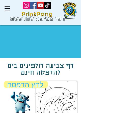
PrintPong
דפי צביעה להדפסה
דף צביעה דולפינים בים
להדפסה חינם
לחץ הדפסה