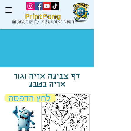
PrintPong
דפי צביעה להדפסה
דף צביעה אריה וגור
אריה בטבע
לחץ הדפסה