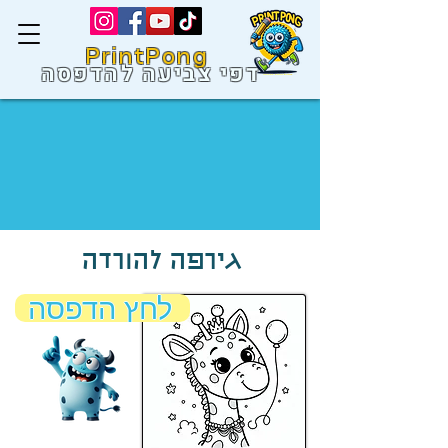
PrintPong
דפי צביעה להדפסה
גירפה להורדה
לחץ הדפסה