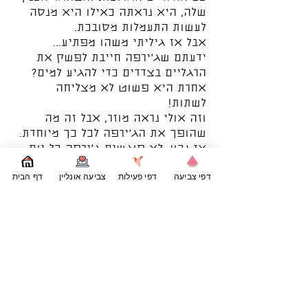
שלה, היא נראתה כאילו היא מנסה
לעשות התעמלות מסובכת.
אבל אז גיליתי משהו מפתיע...
ידעתם שג’ירפה חייבת לפשק את
הרגליים בצדדים כדי להגיע למים?
אחרת היא פשוט לא מצליחה
לשתות!
וזה אולי נראה מוזר, אבל זה מה
שהופך את הג’ירפה לכל כך מיוחדת.
אז נכון, לא פוגשים ג’ירפה כל יום,
אבל תמיד אפשר לצייר אחת
דפי צביעה
דפי פעילות
צביעה אונליין
דף הבית
שמציצה אלינו מלמעלה עם חיוך
גדול!|
באתר
PrintPong
מחכים לילדים עוד
הרבה
דפי צביעה חיות
שאפשר
להוריד ולהדפיס בחינם, בדיוק לרגעים
שבהם רוצים פעילות רגועה עם קצת
טבע ודמיון. אחרי שמסיימים לצבוע
את הג׳ירפה עם הצוואר הארוך
והחיוך הגדול, אפשר להמשיך גם