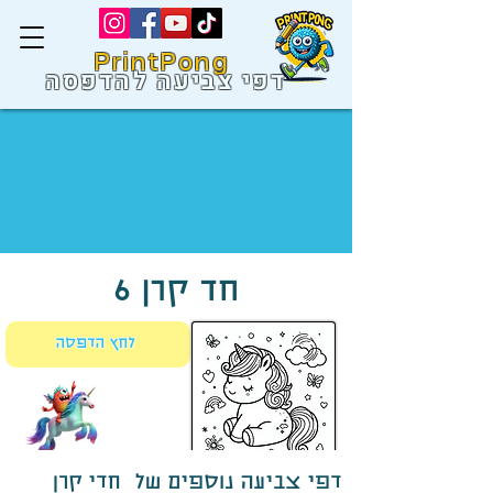
PrintPong
דפי צביעה להדפסה
חד קרן 6
לחץ הדפסה
דפי צביעה נוספים של חדי קרן