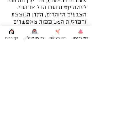
צעירים בנפשם), חדי קרן הם שער
לעולם קסום שבו הכל אפשרי.
הצבעים הזוהרים, הקרן הנוצצת
והפרסות המעופפות מאפשרים
לכולנו לברוח לרגע למציאות שבה
חלומות מתגשמים.
דפי צביעה
דפי פעילות
צביעה אונליין
דף הבית
ציורים של חדי קרן אינם רק כיף,
אלא דרך נפלאה להפעיל את
הדמיון. כל ציור הוא הזמנה לשאול
– איך היה נראה עולם שבו חדי
קרן באמת קיימים? הם משדרים
תחושת קסם שחוצה גבולות
ומעוררת השראה לכל גיל. בעולם
מלא משימות ושגרה, חדי קרן
מזכירים לנו לעצור, לחלום
ולהאמין בניסים קטנים של
יום-יום.