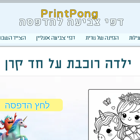
PrintPong
דפי צביעה להדפסה
ילות
הפינה של נורית
דפי צביעה אונליין
הצייר השבוע
ילדה רוכבת על חד קרן
לחץ הדפסה