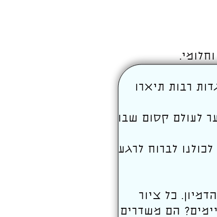
חלומי.
דות רבות תיארו
ר לעולם קסום שבו
כולנו לברוח לרגע
מיון. כל ציור
יימים? הם משדרים