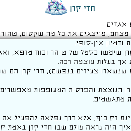
חדי קרן
ם אגדים
מצחם, מייצגים את כל מה שקסום, טהור ו
 ודמיון אין-סופי.
קרן שימשו כסמל של טוהר וכוח מרפא, ואג
 אך בעלות עוצמה רכה.
ם שנשארו צעירים בנפשם), חדי קרן הם שע
רן הנוצצת והפרסות המעופפות מאפשרים ל
ת מתגשמים.
ינם רק כיף, אלא דרך נפלאה להפעיל את הד
איך היה נראה עולם שבו חדי קרן באמת ק