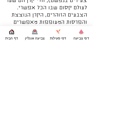
צעירים בנפשם), חדי קרן הם שער
לעולם קסום שבו הכל אפשרי.
הצבעים הזוהרים, הקרן הנוצצת
והפרסות המעופפות מאפשרים
לכולנו לברוח לרגע למציאות שבה
חלומות מתגשמים.
דפי צביעה
דפי פעילות
צביעה אונליין
דף הבית
ציורים של חדי קרן אינם רק כיף,
אלא דרך נפלאה להפעיל את
הדמיון. כל ציור הוא הזמנה לשאול
– איך היה נראה עולם שבו חדי
קרן באמת קיימים? הם משדרים
תחושת קסם שחוצה גבולות
ומעוררת השראה לכל גיל. בעולם
מלא משימות ושגרה, חדי קרן
מזכירים לנו לעצור, לחלום
ולהאמין בניסים קטנים של
יום-יום.