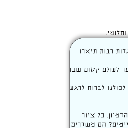
חלומי.
דות רבות תיארו
ר לעולם קסום שבו
כולנו לברוח לרגע
מיון. כל ציור
יימים? הם משדרים