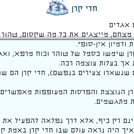
חדי קרן
ם אגדים
מצחם, מייצגים את כל מה שקסום, טהור ו
 ודמיון אין-סופי.
קרן שימשו כסמל של טוהר וכוח מרפא, ואג
 אך בעלות עוצמה רכה.
ם שנשארו צעירים בנפשם), חדי קרן הם שע
רן הנוצצת והפרסות המעופפות מאפשרים ל
ת מתגשמים.
ינם רק כיף, אלא דרך נפלאה להפעיל את הד
איך היה נראה עולם שבו חדי קרן באמת ק