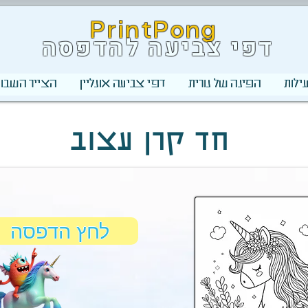
PrintPong
דפי צביעה להדפסה
ילות
הפינה של נורית
דפי צביעה אונליין
הצייר השבוע
חד קרן עצוב
לחץ הדפסה