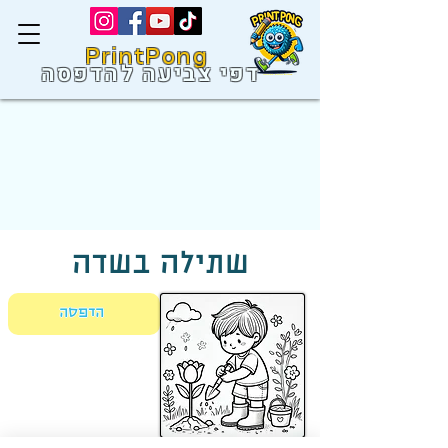
PrintPong
דפי צביעה להדפסה
שתילה בשדה
הדפסה