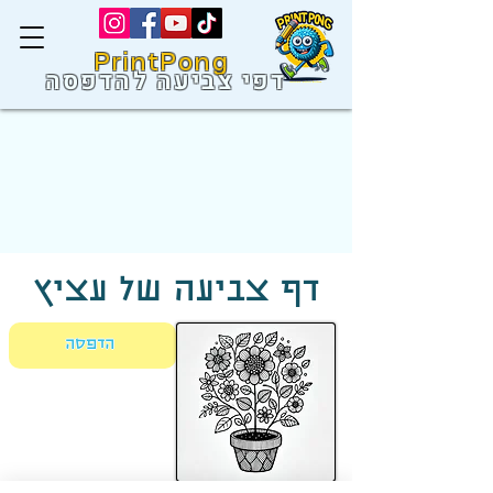
PrintPong
דפי צביעה להדפסה
דף צביעה של עציץ
הדפסה