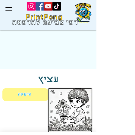
PrintPong
דפי צביעה להדפסה
עציץ
הדפסה