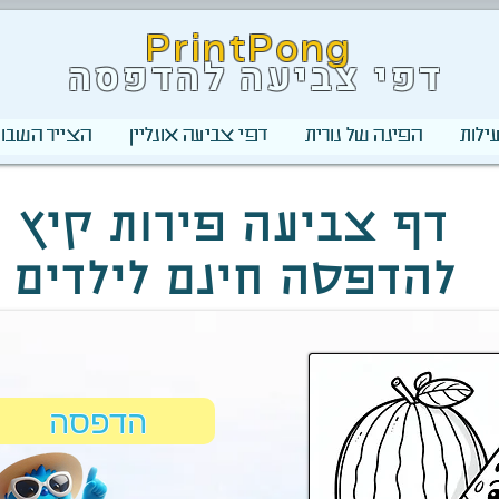
PrintPong
דפי צביעה להדפסה
ילות
הפינה של נורית
דפי צביעה אונליין
הצייר השבוע
דף צביעה פירות קיץ
להדפסה חינם לילדים
הדפסה