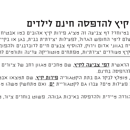
קיץ להדפסה חינם לילדים
במיוחד? דף צביעה זה מציג פירות קיץ אהובים כמו אבטיח 
שלם לימי החופש הגדול, לפעילות יצירתית בבית, בגן או בקיי
ח בגווני אדום וירוק, להוסיף צבעים חיים לדובדבנים ולהפ
יץ מעודדים יצירתיות, מפתחים מוטוריקה עדינה ותורמים לה
 הראשית
דפי צביעה לקיץ
, שם מחכים מגוון רחב של ציורים ב
להדפסה בחינם.
 מומלץ לבקר גם בתת הקטגוריה
פירות קיץ
, שם תמצאו אבטי
ם פעילות מים? עברו גם לקטגוריית
ים
. ואם מתחשק משהו מתו
ורדה מיידית ולהדפסה באיכות גבוהה. פשוט בוחרים ציור, מ