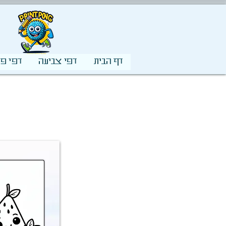
דף הבית
דפי צביעה
דפי פע