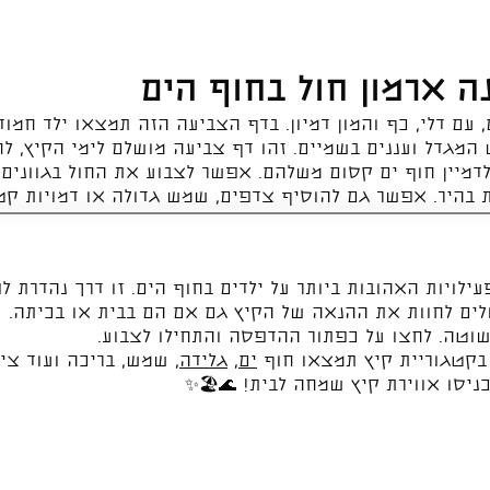
ה ארמון חול בחוף הים
, עם דלי, כף והמון דמיון. בדף הצביעה הזה תמצאו ילד חמוד
המגדל ועננים בשמיים. זהו דף צביעה מושלם לימי הקיץ, לח
לדמיין חוף ים קסום משלהם. אפשר לצבוע את החול בגוונים 
 בהיר. אפשר גם להוסיף צדפים, שמש גדולה או דמויות קטנ
ילויות האהובות ביותר על ילדים בחוף הים. זו דרך נהדרת לפ
לים לחוות את ההנאה של הקיץ גם אם הם בבית או בכיתה.
טה. לחצו על כפתור ההדפסה והתחילו לצבוע.
בקטגוריית קיץ תמצאו חוף
ים
,
גלידה
, שמש, בריכה ועוד צי
ניסו אווירת קיץ שמחה לבית! 🌊🏖️✨