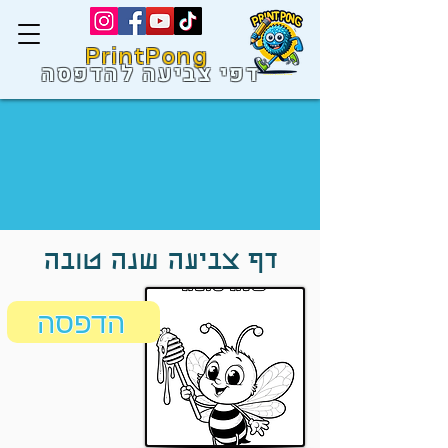
PrintPong
דפי צביעה להדפסה
דף צביעה שנה טובה
הדפסה