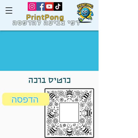
PrintPong
דפי צביעה להדפסה
כרטיס ברכה
הדפסה