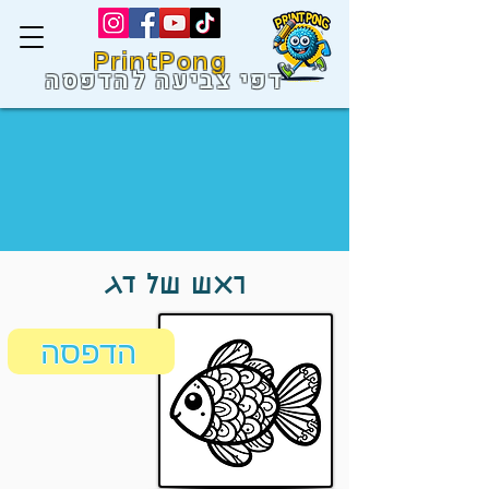
PrintPong
דפי צביעה להדפסה
ראש של דג
הדפסה